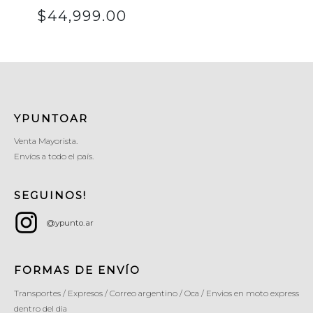
$
44,999.00
YPUNTOAR
Venta Mayorista.
Envíos a todo el país.
SEGUINOS!
@ypunto.ar
FORMAS DE ENVÍO
Transportes / Expresos / Correo argentino / Oca / Envios en moto express
dentro del dia