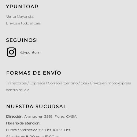
YPUNTOAR
Venta Mayorista.
Envíos a todo el país.
SEGUINOS!
@ypunto.ar
FORMAS DE ENVÍO
Transportes / Expresos / Correo argentino / Oca / Envios en moto express
dentro del dia
NUESTRA SUCURSAL
Dirección:
Aranguren 3569, Flores. CABA.
Horario de atención:
Lunes a viernes de 7:30 hs. a 16:30 hs.
Sábados de 8:00 hs. a 13:00 hs.