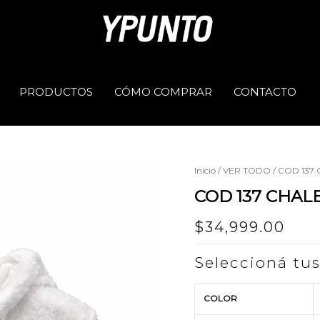
PRODUCTOS
CÓMO COMPRAR
CONTACTO
Inicio
/
VER TODO
/ COD 137
COD 137 CHAL
$
34,999.00
Seleccioná tu
COLOR