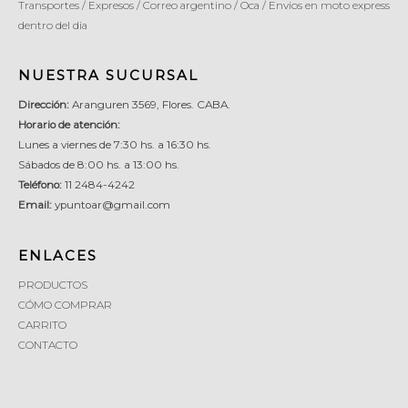
Transportes / Expresos / Correo argentino / Oca / Envios en moto express
dentro del dia
NUESTRA SUCURSAL
Dirección:
Aranguren 3569, Flores. CABA.
Horario de atención:
Lunes a viernes de 7:30 hs. a 16:30 hs.
Sábados de 8:00 hs. a 13:00 hs.
Teléfono:
11 2484-4242
Email:
ypuntoar@gmail.com
ENLACES
PRODUCTOS
CÓMO COMPRAR
CARRITO
CONTACTO