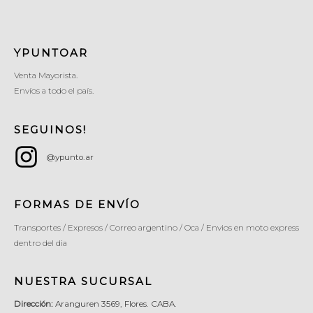
YPUNTOAR
Venta Mayorista.
Envíos a todo el país.
SEGUINOS!
@ypunto.ar
FORMAS DE ENVÍO
Transportes / Expresos / Correo argentino / Oca / Envios en moto express
dentro del dia
NUESTRA SUCURSAL
Dirección:
Aranguren 3569, Flores. CABA.