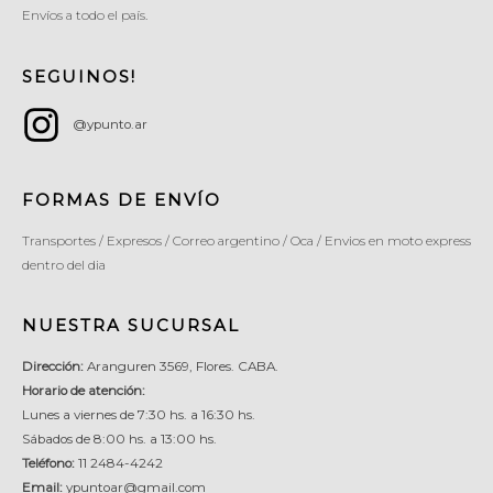
Envíos a todo el país.
SEGUINOS!
@ypunto.ar
FORMAS DE ENVÍO
Transportes / Expresos / Correo argentino / Oca / Envios en moto express
dentro del dia
NUESTRA SUCURSAL
Dirección:
Aranguren 3569, Flores. CABA.
Horario de atención:
Lunes a viernes de 7:30 hs. a 16:30 hs.
Sábados de 8:00 hs. a 13:00 hs.
Teléfono:
11 2484-4242
Email:
ypuntoar@gmail.com