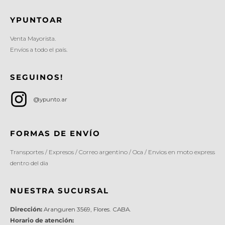
YPUNTOAR
Venta Mayorista.
Envíos a todo el país.
SEGUINOS!
@ypunto.ar
FORMAS DE ENVÍO
Transportes / Expresos / Correo argentino / Oca / Envios en moto express
dentro del dia
NUESTRA SUCURSAL
Dirección:
Aranguren 3569, Flores. CABA.
Horario de atención: